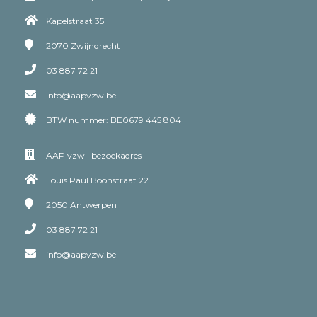
Kapelstraat 35
2070
Zwijndrecht
03 887 72 21
info@aapvzw.be
BTW nummer: BE0679 445 804
AAP vzw | bezoekadres
Louis Paul Boonstraat 22
2050
Antwerpen
03 887 72 21
info@aapvzw.be