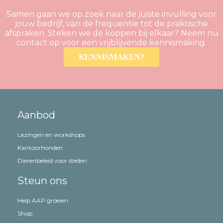
Samen gaan we op zoek naar de juiste invulling voor
jouw bedrijf, van de frequentie tot de praktische
afspraken. Steken we de koppen bij elkaar? Neem nu
contact op voor een vrijblijvende kennismaking.
KENNISMAKEN?
Aanbod
Lezingen en workshops
Kantoorhonden
Dierenbeleid voor steden
Steun ons
Help AAP groeien
Shop